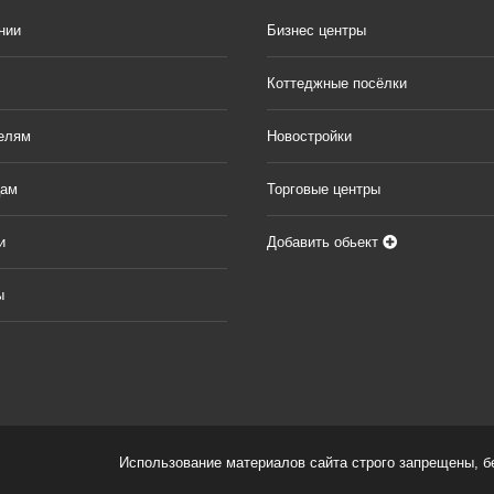
нии
Бизнес центры
Коттеджные посёлки
елям
Новостройки
цам
Торговые центры
и
Добавить обьект
ы
Использование материалов сайта строго запрещены, без 