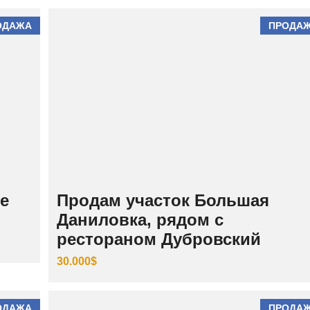
И
Й
ОДАЖА
ПРОДА
Ш
Е
В
Ч
Е
Н
К
О
В
С
К
И
Й
е
Продам участок Большая
Даниловка, рядом с
рестораном Дубровский
30.000$
ОДАЖА
ПРОДА