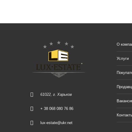
О компа
Услуги
Покупат
Продав
61022, г. Харьков
Ваканси
+ 38 068 080 76 86
Контакт
lux-estate@ukr.net