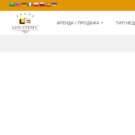
АРЕНДА / ПРОДАЖА
ТИП НЕ
А
Д
Р
О
Е
М
Н
Д
К
А
В
А
П
Р
Р
Т
О
И
Д
Р
А
А
Ж
А