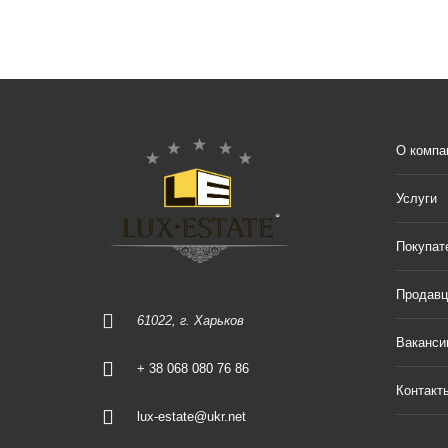
О компа
Услуги
Покупат
Продав
61022, г. Харьков
Ваканси
+ 38 068 080 76 86
Контакт
lux-estate@ukr.net