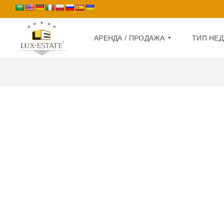
АРЕНДА / ПРОДАЖА
ТИП НЕ
А
Д
Р
О
Е
М
Н
Д
К
А
В
А
П
Р
Р
Т
О
И
Д
Р
А
А
Ж
А