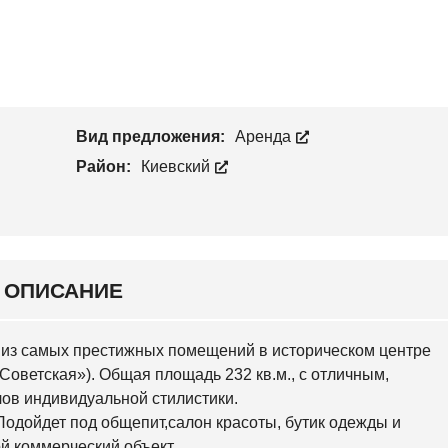
С
Н
Т
К
С
В
И
К
О
Й
И
Й
У
Ч
Н
А
О
С
Вид предложения:
Аренда
В
Т
О
О
Район:
Киевский
Б
К
А
В
А
Р
С
К
И
ОПИСАНИЕ
Й
С
но из самых престижных помещений в историческом центре
Л
О
«Советская»). Общая площадь 232 кв.м., с отличным,
Б
ов индивидуальной стилистики.
О
Д
Подойдет под общепит,салон красоты, бутик одежды и
С
й коммерческий объект.
К