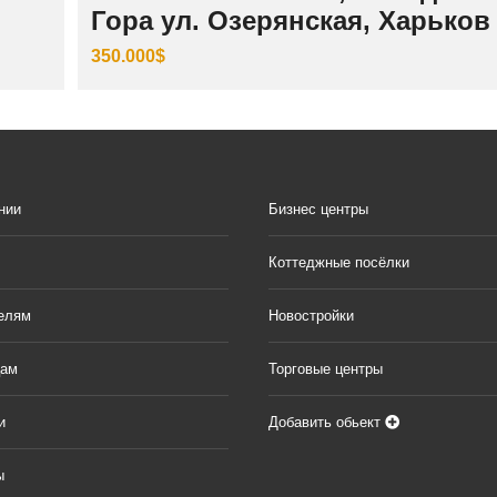
Гора ул. Озерянская, Харьков
350.000$
нии
Бизнес центры
Коттеджные посёлки
елям
Новостройки
цам
Торговые центры
и
Добавить обьект
ы