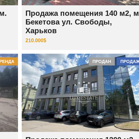
И
Й
м.
Продажа помещения 140 м2, м
Бекетова ул. Свободы,
Ш
Е
Харьков
В
Ч
210.000$
Е
Н
К
О
В
РЕНДА
ПРОДАН
ПРОДА
С
К
И
Й