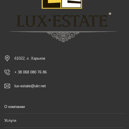
61022, г. Харьков
+ 38 068 080 76 86
lux-estate@ukr.net
О компании
Услуги