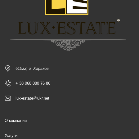
61022, г. Харьков
+ 38 068 080 76 86
lux-estate@ukr.net
О компании
Услуги