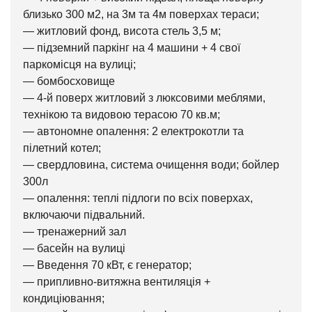
близько 300 м2, на 3м та 4м поверхах тераси;
— житловий фонд, висота стель 3,5 м;
— підземний паркінг на 4 машини + 4 свої
паркомісця на вулиці;
— бомбосховище
— 4-й поверх житловий з люксовими меблями,
технікою та видовою терасою 70 кв.м;
— автономне опалення: 2 електрокотли та
пілетний котел;
— свердловина, система очищення води; бойлер
300л
— опалення: теплі підлоги по всіх поверхах,
включаючи підвальний.
— тренажерний зал
— басейн на вулиці
— Введення 70 кВт, є генератор;
— припливно-витяжна вентиляція +
кондиціювання;