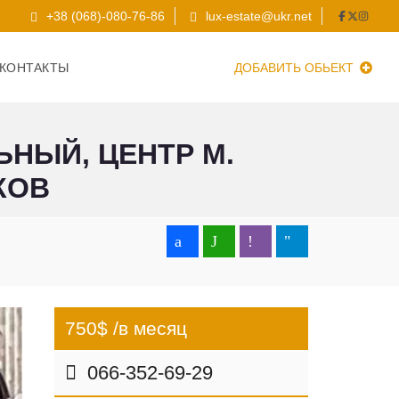
+38 (068)-080-76-86
lux-estate@ukr.net
КОНТАКТЫ
ДОБАВИТЬ ОБЬЕКТ
ЬНЫЙ, ЦЕНТР М.
КОВ
750$ /в месяц
066-352-69-29