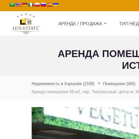
АРЕНДА / ПРОДАЖА
ТИП НЕ
АРЕНДА ПОМЕЩЕ
А
Д
Р
О
ИС
Е
М
Н
Д
К
А
В
Недвижимость в Харькове
(2169)
Помещение
(566)
А
Аренда помещения 68 м2, пер. Театральный, центр м. И
П
Р
Р
Т
О
И
Д
Р
А
А
Ж
А