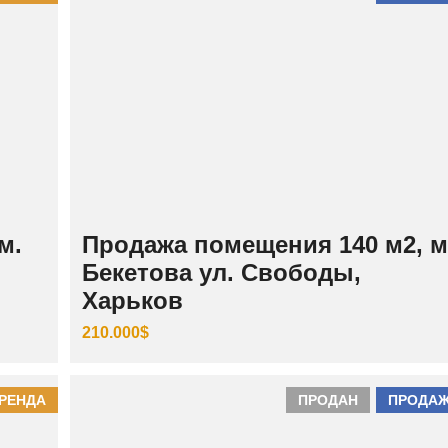
И
Й
Ш
Е
В
Ч
Е
Н
К
О
В
С
К
И
м.
Продажа помещения 140 м2, м
Й
Бекетова ул. Свободы,
Харьков
210.000$
РЕНДА
ПРОДАН
ПРОДА