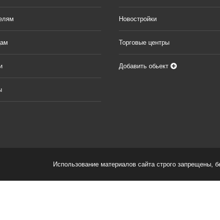
елям
Новостройки
цам
Торговые центры
и
Добавить обьект
ы
Использование материалов сайта строго запрещены, без 