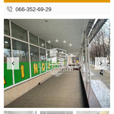
066-352-69-29