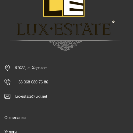
61022, г. Харьков
+ 38 068 080 76 86
lux-estate@ukr.net
О компании
Услуги