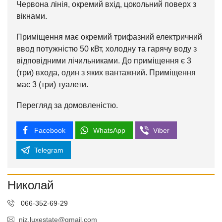
Червона лінія, окремий вхід, цокольний поверх з
вікнами.
Приміщення має окремий трифазний електричний
ввод потужністю 50 кВт, холодну та гарячу воду з
відповідними лічильниками. До приміщення є 3
(три) входа, один з яких вантажний. Приміщення
має 3 (три) туалети.
Перегляд за домовленістю.
Facebook
WhatsApp
Viber
Telegram
Николай
066-352-69-29
niz.luxestate@gmail.com