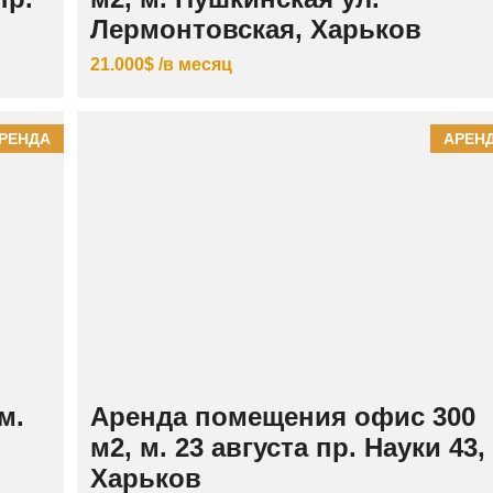
И
Лермонтовская, Харьков
Й
21.000$ /в месяц
Ш
Е
В
Ч
РЕНДА
АРЕН
Е
Н
К
О
В
С
К
И
Й
м.
Аренда помещения офис 300
м2, м. 23 августа пр. Науки 43,
Харьков