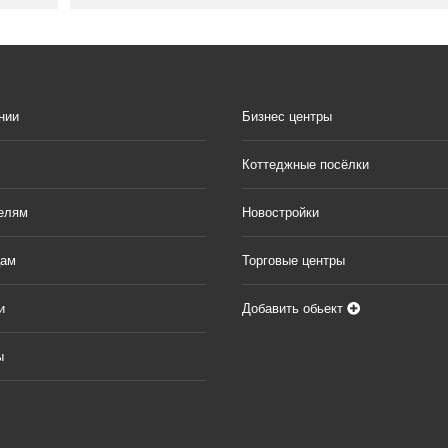
нии
Бизнес центры
Коттеджные посёлки
елям
Новостройки
цам
Торговые центры
и
Добавить обьект
ы