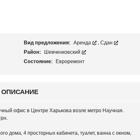
С
Н
Т
К
С
В
И
К
О
Й
И
Й
У
Ч
Н
А
О
С
Вид предложения:
Аренда
,
Сдан
В
Т
О
О
Район:
Шевченковский
Б
К
А
Состояние:
Евроремонт
В
А
Р
С
К
И
ОПИСАНИЕ
Й
С
чный офис в Центре Харькова возле метро Научная.
Л
О
рн.
Б
О
Д
го дома, 4 просторных кабинета, туалет, ванна с окном,
С
К