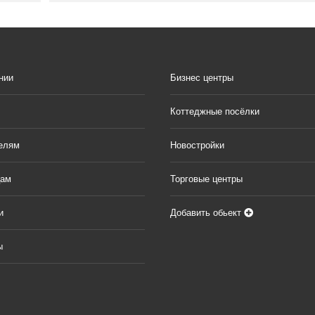
нии
Бизнес центры
Коттеджные посёлки
елям
Новостройки
цам
Торговые центры
и
Добавить обьект
ы