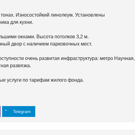
О
Й
тонах. Износостойкий линолеум. Установлены
ника для кухни.
О
С
Н
О
льшими окнами. Высота потолков 3,2 м.
В
ный двор с наличием парковочных мест.
Я
Н
С
оступности очень развитая инфраструктура: метро Научная,
К
И
ная развязка.
Й
е услуги по тарифам жилого фонда.
Х
О
Л
О
Д
Н
О
Telegram
Г
О
Р
С
К