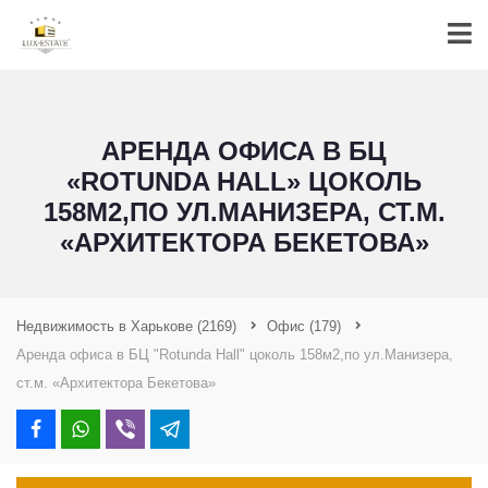
АРЕНДА ОФИСА В БЦ
«ROTUNDA НALL» ЦОКОЛЬ
158М2,ПО УЛ.МАНИЗЕРА, СТ.М.
«АРХИТЕКТОРА БЕКЕТОВА»
Недвижимость в Харькове
(2169)
Офис
(179)
Аренда офиса в БЦ "Rotunda Нall" цоколь 158м2,по ул.Манизера,
ст.м. «Архитектора Бекетова»