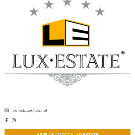
lux-estate@ukr.net
НЕДВИЖИМОСТЬ LUXESTATE