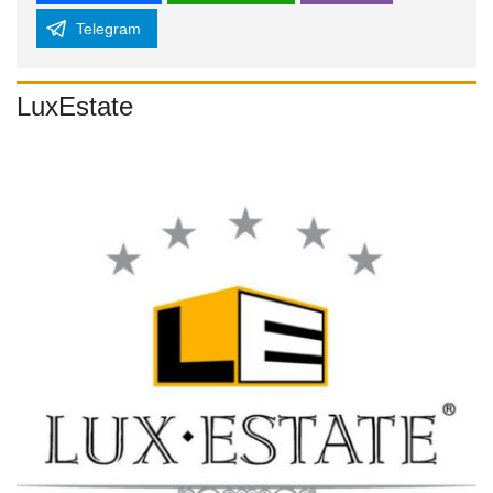
Telegram
LuxEstate