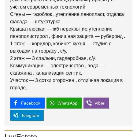
учётом современных технологий
Стены — газоблок , утепление пенопласт, отделка
фасада — штукатурка
Крыша плоская — жб перекрытие утепление
пенополистирол , финишная защита — рубероид .
1 этаж — коридор, кабинет, кухня — студия с
выходом на террасу , с/у.
2 этаж — 3 спальни, гардеробная, с/у.
Коммуникации — электричество , вода —
скважина , канализация септик.
Участок — 3 сотки огорожен , отличная локация в
городе.
Facebook
WhatsApp
Viber
Telegram
LuxEstate