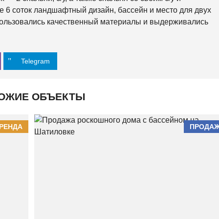
О
тке 6 соток ландшафтный дизайн, бассейн и место для двух
Й
пользовались качественный материалы и выдерживались
О
С
Н
О
Telegram
В
Я
Н
С
ОЖИЕ ОБЪЕКТЫ
К
И
Й
РЕНДА
ПРОДА
Х
О
Л
О
Д
Н
О
Г
О
Р
С
К