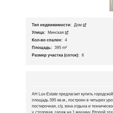
Тип недвижимости:
Дом
Улица:
Минская
Кол-во спален:
4
Площадь:
395 m²
Размер участка (соток):
6
АН Lux-Estate предлагает купить городско
площадь 395 кв.м., построен в четырех ур
постирочная, с/у, зона отдыха и техническ
у, столовая, гараж на 1 машину. Второй эта