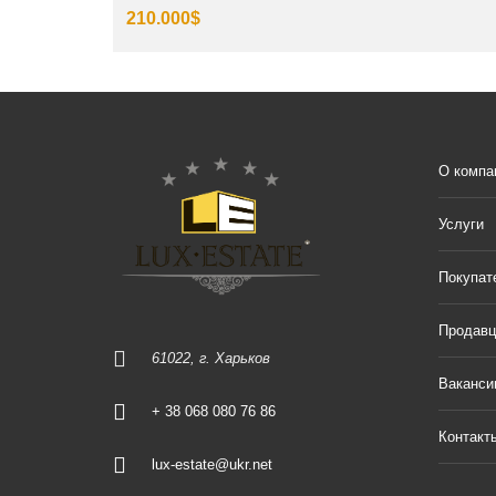
210.000$
О компа
Услуги
Покупат
Продав
61022, г. Харьков
Ваканси
+ 38 068 080 76 86
Контакт
lux-estate@ukr.net