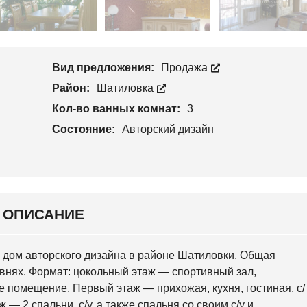
С
Н
Т
К
С
В
И
К
О
Й
И
Й
У
Вид предложения:
Продажа
Ч
Н
А
О
Район:
Шатиловка
С
В
Т
Кол-во ванных комнат:
3
О
О
Б
К
Состояние:
Авторский дизайн
А
В
А
Р
С
К
И
Й
ОПИСАНИЕ
С
Л
О
й дом авторского дизайна в районе Шатиловки. Общая
Б
овнях. Формат: цокольный этаж — спортивный зал,
О
Д
ое помещение. Первый этаж — прихожая, кухня, гостиная, с/
С
ж — 2 спальни, с/у, а также спальня со своим с/у и
К