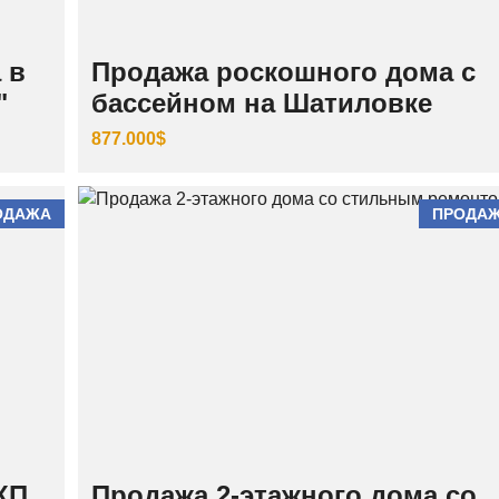
И
Й
 в
Продажа роскошного дома с
Ш
Е
"
бассейном на Шатиловке
В
Ч
877.000$
Е
Н
К
О
В
ОДАЖА
ПРОДА
С
К
И
Й
КП
Продажа 2-этажного дома со