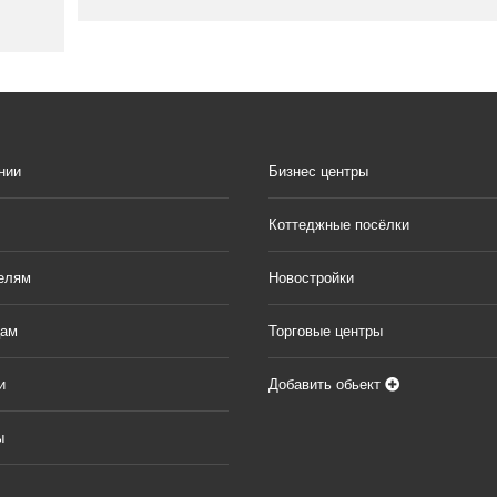
нии
Бизнес центры
Коттеджные посёлки
елям
Новостройки
цам
Торговые центры
и
Добавить обьект
ы