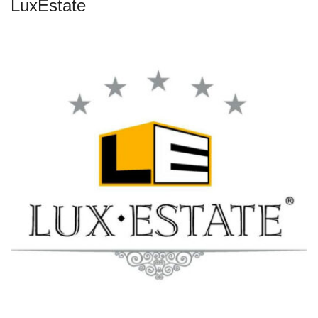
LuxEstate