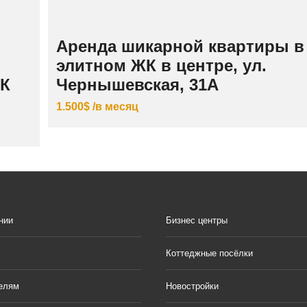
Аренда шикарной квартиры в
элитном ЖК в центре, ул.
ЖК
Чернышевская, 31А
1.500$ /в месяц
нии
Бизнес центры
Коттеджные посёлки
елям
Новостройки