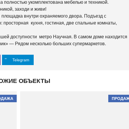
ира полностью укомплектована мебелью и техникой.
О
Й
никой, заходи и живи!
 площадка внутри охраняемого двора. Подъезд с
О
 просторная кухня, гостиная, две спальные комнаты,
С
Н
О
ешей доступности метро Научная. В самом доме находится
В
ник» — Рядом несколько больших супермаркетов.
Я
Н
С
К
Telegram
И
Й
Х
ОЖИЕ ОБЪЕКТЫ
О
Л
О
Д
ОДАЖА
ПРОДА
Н
О
Г
О
Р
С
К