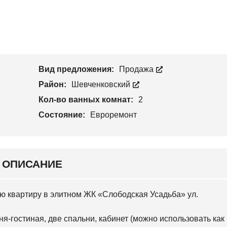
С
Н
Т
К
С
В
И
К
О
Й
И
Й
У
Ч
Н
А
О
С
Вид предложения:
Продажа
В
Т
О
О
Район:
Шевченковский
Б
К
А
Кол-во ванных комнат:
2
В
А
Состояние:
Евроремонт
Р
С
К
И
Й
ОПИСАНИЕ
С
Л
О
ую квартиру в элитном ЖК «Слободская Усадьба» ул.
Б
О
Д
я-гостиная, две спальни, кабинет (можно использовать как
С
К