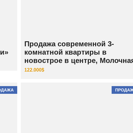
И
Й
Ш
Е
В
Ч
Е
Продажа современной 3-
Н
К
ки»
комнатной квартиры в
О
В
новострое в центре, Молочна
С
К
122.000$
И
Й
ОДАЖА
ПРОДА