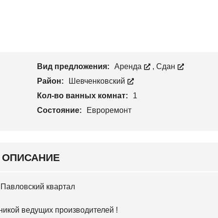
С
Н
Т
К
С
В
И
К
О
Й
И
Й
У
Ч
Н
А
О
С
Вид предложения:
Аренда
,
Сдан
В
Т
О
О
Район:
Шевченковский
Б
К
А
Кол-во ванных комнат:
1
В
А
Состояние:
Евроремонт
Р
С
К
И
Й
ОПИСАНИЕ
С
Л
О
 Павловский квартал
Б
О
Д
никой ведущих производителей !
С
К