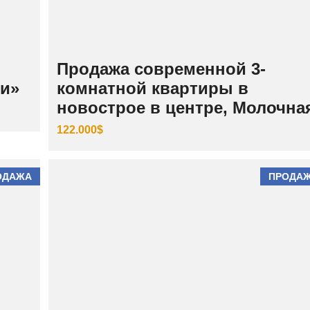
И
Й
Ш
Е
Продажа современной 3-
В
Ч
ки»
комнатной квартиры в
Е
Н
новострое в центре, Молочна
К
О
122.000$
В
С
К
И
Й
ОДАЖА
ПРОДА