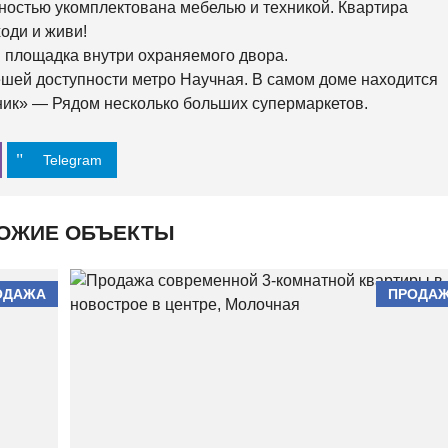
олностью укомплектована мебелью и техникой. Квартира
О
Й
ходи и живи!
 площадка внутри охраняемого двора.
О
ешей доступности метро Научная. В самом доме находится
С
ник» — Рядом несколько больших супермаркетов.
Н
О
В
Я
Telegram
Н
С
К
И
Й
ОЖИЕ ОБЪЕКТЫ
Х
О
ОДАЖА
ПРОДА
Л
О
Д
Н
О
Г
О
Р
С
К