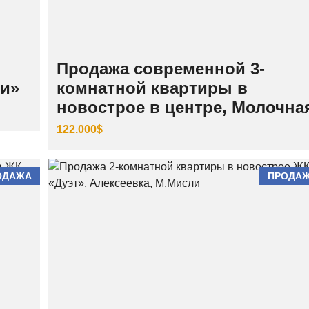
И
Й
Ш
Е
Продажа современной 3-
В
Ч
ки»
комнатной квартиры в
Е
Н
новострое в центре, Молочна
К
О
122.000$
В
С
К
И
Й
ОДАЖА
ПРОДА