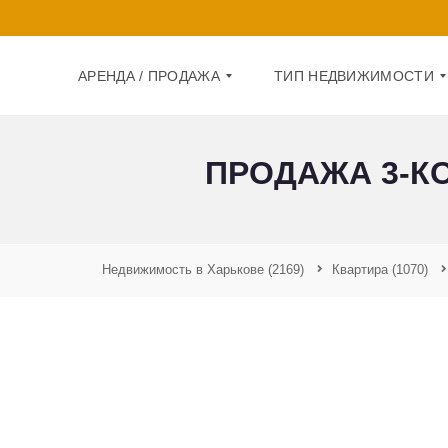
АРЕНДА / ПРОДАЖА
ТИП НЕДВИЖИМОСТИ
ПРОДАЖА 3-К
А
Д
Р
О
Е
М
Н
Д
К
А
В
Недвижимость в Харькове
(2169)
Квартира
(1070)
А
П
Р
Р
Т
О
И
Д
Р
А
А
Ж
А