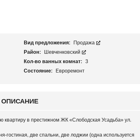
С
Н
Т
К
С
В
И
К
О
Й
И
Й
У
Ч
Н
А
О
С
Вид предложения:
Продажа
В
Т
О
О
Район:
Шевченковский
Б
К
А
Кол-во ванных комнат:
3
В
А
Состояние:
Евроремонт
Р
С
К
И
Й
ОПИСАНИЕ
С
Л
О
ную квартиру в престижном ЖК «Слободская Усадьба» ул.
Б
О
Д
я-гостиная, две спальни, две лоджии (одна используется
С
К