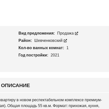
С
Н
Т
К
С
В
И
К
О
Й
И
Й
У
Ч
Н
А
О
С
Вид предложения:
Продажа
В
Т
О
О
Район:
Шевченковский
Б
К
А
Кол-во ванных комнат:
1
В
А
Год постройки:
2021
Р
С
К
И
Й
С
ОПИСАНИЕ
Л
О
Б
О
ю квартиру в новом респектабельном комплексе премиум-
Д
С
я). Общая площадь 55 кв.м. Формат: прихожая, кухня,
К