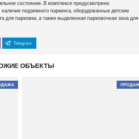
ительное состояние. В комплексе предусмотрено
О
Й
 наличие подземного паркинга, оборудованные детские
а для парковки, а также выделенная парковочная зона для
О
С
Н
О
В
Telegram
Я
Н
С
К
ОЖИЕ ОБЪЕКТЫ
И
Й
Х
ОДАЖА
ПРОДА
О
Л
О
Д
Н
О
Г
О
Р
С
К