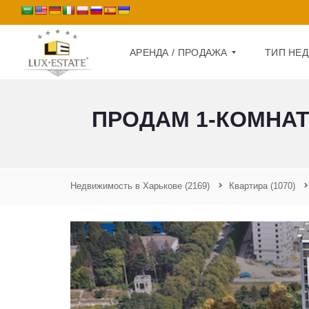
АРЕНДА / ПРОДАЖА
ТИП НЕ
ПРОДАМ 1-КОМНАТ
А
Д
Р
О
Е
М
Н
Д
К
А
В
Недвижимость в Харькове
(2169)
Квартира
(1070)
А
П
Р
Р
Т
О
И
Д
Р
А
А
Ж
А