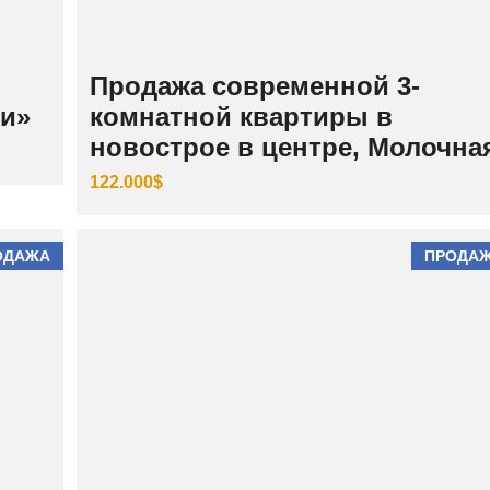
И
Й
Ш
Продажа современной 3-
Е
В
ки»
комнатной квартиры в
Ч
новострое в центре, Молочна
Е
Н
К
122.000$
О
В
С
К
ОДАЖА
ПРОДА
И
Й