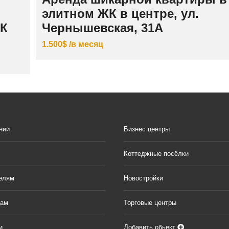
элитном ЖК в центре, ул.
ЖК
Чернышевская, 31А
1.500$ /в месяц
нии
Бизнес центры
Коттеджные посёлки
елям
Новостройки
цам
Торговые центры
и
Добавить обьект