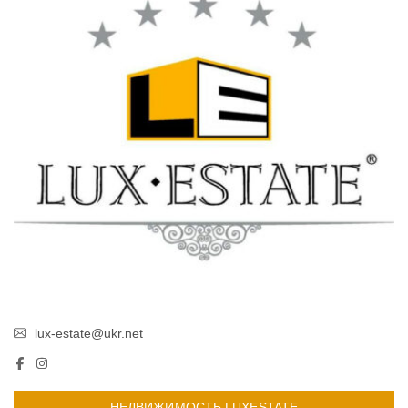
lux-estate@ukr.net
НЕДВИЖИМОСТЬ LUXESTATE