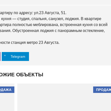
О
Й
ртиру по адресу: ул.23 Августа, 51.
О
кухня — студия, спальня, санузел, лоджия. В квартире
С
ртира полностью меблирована, встроенная кухня со всей
Н
О
вания. Обустроенная лоджия с панорамным остекление,
В
Я
Н
ости станция метро 23 Августа.
С
К
И
Telegram
Й
Х
О
ОЖИЕ ОБЪЕКТЫ
Л
О
Д
Н
ОДАЖА
ПРОДА
О
Г
О
Р
С
К