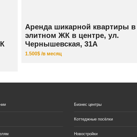
Аренда шикарной квартиры в
элитном ЖК в центре, ул.
ЖК
Чернышевская, 31А
1.500$ /в месяц
нии
Бизнес центры
Коттеджные посёлки
елям
Новостройки