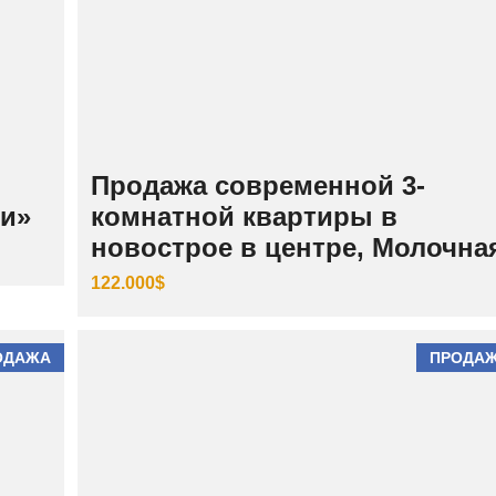
И
Й
Ш
Е
В
Ч
Е
Н
К
Продажа современной 3-
О
ки»
комнатной квартиры в
В
С
новострое в центре, Молочна
К
И
Й
122.000$
ОДАЖА
ПРОДА