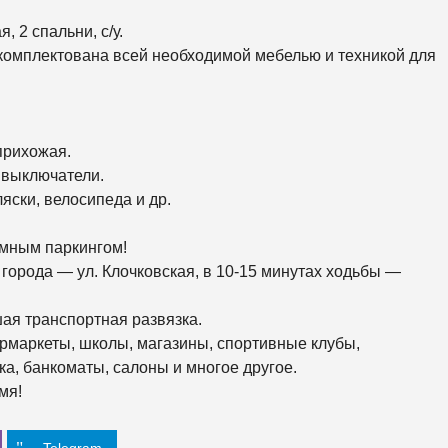
О
Й
, 2 спальни, с/у.
комплектована всей необходимой мебелью и техникой для
О
С
Н
О
В
прихожая.
Я
Н
 выключатели.
С
К
яски, велосипеда и др.
И
Й
емным паркингом!
города — ул. Клочковская, в 10-15 минутах ходьбы —
Х
О
Л
О
ая транспортная развязка.
Д
рмаркеты, школы, магазины, спортивные клубы,
Н
О
а, банкоматы, салоны и многое другое.
Г
мя!
О
Р
С
К