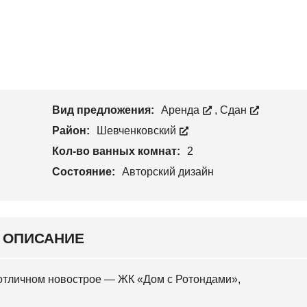
С
Н
Т
К
С
В
И
К
О
Й
И
Й
У
Ч
Н
А
О
С
В
Т
О
Вид предложения:
Аренда
,
Сдан
О
Б
К
А
Район:
Шевченковский
В
А
Кол-во ванных комнат:
2
Р
Состояние:
Авторский дизайн
С
К
И
Й
С
ОПИСАНИЕ
Л
О
Б
О
 отличном новострое — ЖК «Дом с Ротондами»,
Д
С
К