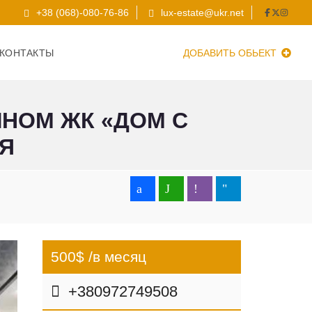
+38 (068)-080-76-86
lux-estate@ukr.net
КОНТАКТЫ
ДОБАВИТЬ ОБЬЕКТ
ЧНОМ ЖК «ДОМ С
Я
500$ /в месяц
+380972749508