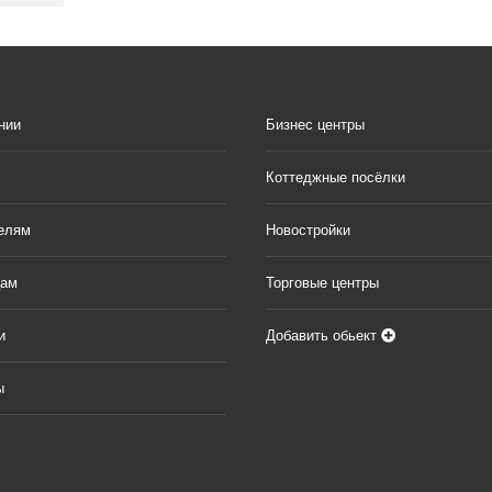
нии
Бизнес центры
Коттеджные посёлки
елям
Новостройки
цам
Торговые центры
и
Добавить обьект
ы