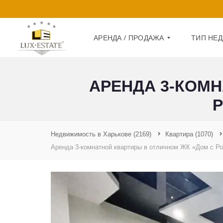
АРЕНДА / ПРОДАЖА
ТИП НЕ
АРЕНДА 3-КОМН
А
Д
Р
О
Е
М
Н
Д
К
А
В
Недвижимость в Харькове
(2169)
Квартира
(1070)
А
Аренда 3-комнатной квартиры в отличном ЖК «Дом с Р
П
Р
Р
Т
О
И
Д
Р
А
А
Ж
А