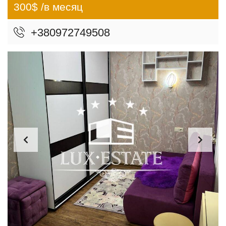
300$ /в месяц
+380972749508